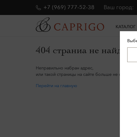
+7 (969) 777-52-38
Ваш город:
КАТАЛОГ
Выбе
404 страниа не найдена
Неправильно набран адрес,
или такой страницы на сайте больше не существу
Перейти на главную