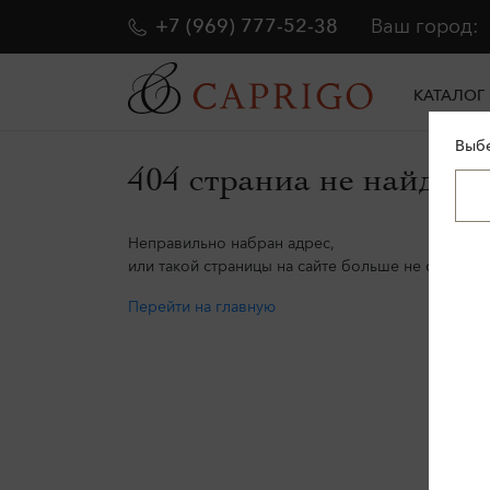
+7 (969) 777-52-38
Ваш город:
КАТАЛОГ
Выбе
404 страниа не найдена
Неправильно набран адрес,
или такой страницы на сайте больше не существу
Перейти на главную