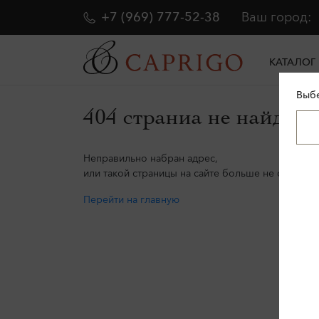
+7 (969) 777-52-38
Ваш город:
КАТАЛОГ
Выбе
404 страниа не найдена
Неправильно набран адрес,
или такой страницы на сайте больше не существу
Перейти на главную