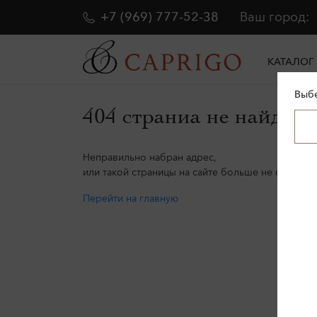
+7 (969) 777-52-38
Ваш город:
КАТАЛОГ
Выбе
404 страниа не найдена
Неправильно набран адрес,
или такой страницы на сайте больше не существу
Перейти на главную