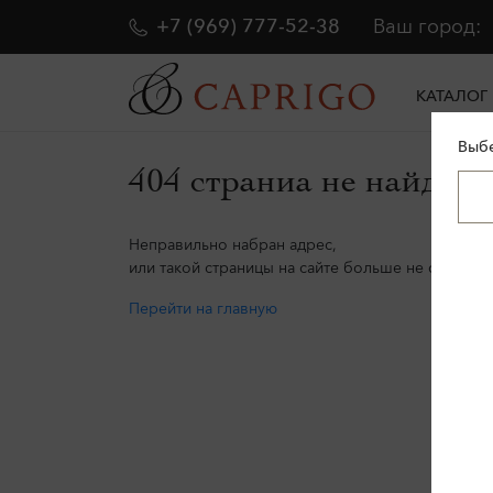
+7 (969) 777-52-38
Ваш город:
КАТАЛОГ
Выбе
404 страниа не найдена
Неправильно набран адрес,
или такой страницы на сайте больше не существу
Перейти на главную