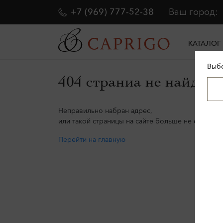
+7 (969) 777-52-38
Ваш город:
КАТАЛОГ
Выбе
404 страниа не найдена
Неправильно набран адрес,
или такой страницы на сайте больше не существу
Перейти на главную